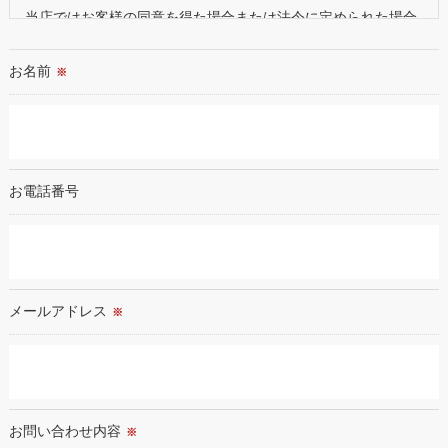
当店ではお客様の同意を得た場合または法令に定められた場合
を除き、
取得した個人情報を第三者に提供することはいたしません。
お名前
※
＜個人情報の委託について＞
当店では、利用目的の達成に必要な範囲において、個人情報を
外部に委託する場合があります。
これらの委託先に対しては個人情報保護契約等の措置をとり、
お電話番号
適切な監督を行います。
＜個人情報の安全管理＞
当店では、個人情報の漏洩等がなされないよう、適切に安全管
理対策を実施します。
メールアドレス
※
＜個人情報を与えなかった場合に生じる結果＞
必要な情報を頂けない場合は、それに対応した当店のサービス
をご提供できない場合がございますので予めご了承ください。
お問い合わせ内容
※